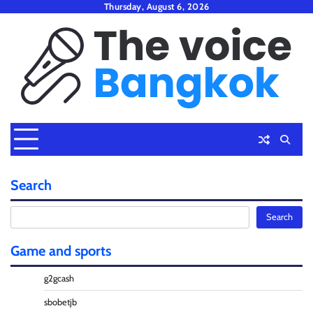
Skip
Thursday, August 6, 2026
to
content
Search
S
Search
e
a
Game and sports
r
g2gcash
c
h
sbobetjb