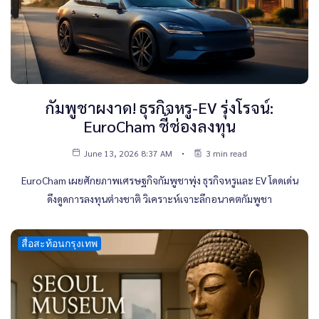
กัมพูชาผงาด! ธุรกิจหรู-EV รุ่งโรจน์:
EuroCham ชี้ช่องลงทุน
June 13, 2026 8:37 AM
3 min read
EuroCham เผยศักยภาพเศรษฐกิจกัมพูชาพุ่ง ธุรกิจหรูและ EV โดดเด่น
ดึงดูดการลงทุนต่างชาติ วิเคราะห์เจาะลึกอนาคตกัมพูชา
สื่อสะท้อนกรุงเทพ