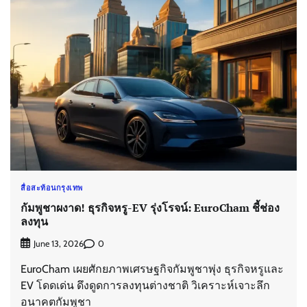
สื่อสะท้อนกรุงเทพ
กัมพูชาผงาด! ธุรกิจหรู-EV รุ่งโรจน์: EuroCham ชี้ช่อง
ลงทุน
0
June 13, 2026
EuroCham เผยศักยภาพเศรษฐกิจกัมพูชาพุ่ง ธุรกิจหรูและ
EV โดดเด่น ดึงดูดการลงทุนต่างชาติ วิเคราะห์เจาะลึก
อนาคตกัมพูชา