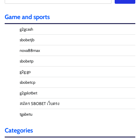
Game and sports
g2gcash
sbobetjb
nova88max
sbobetp
g2g go
sbobetcp
g2gslotbet
สมัคร SBOBET เว็บตรง
tgabetu
Categories