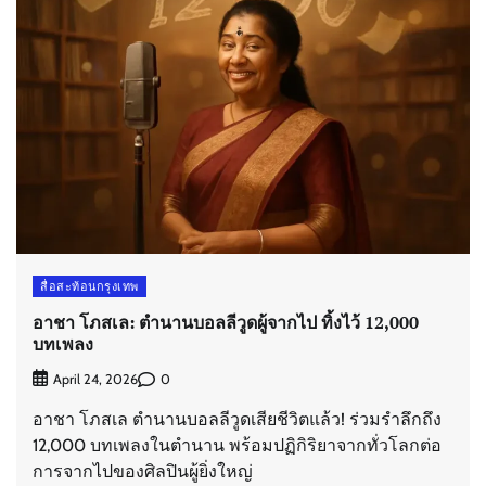
สื่อสะท้อนกรุงเทพ
อาชา โภสเล: ตำนานบอลลีวูดผู้จากไป ทิ้งไว้ 12,000
บทเพลง
0
April 24, 2026
อาชา โภสเล ตำนานบอลลีวูดเสียชีวิตแล้ว! ร่วมรำลึกถึง
12,000 บทเพลงในตำนาน พร้อมปฏิกิริยาจากทั่วโลกต่อ
การจากไปของศิลปินผู้ยิ่งใหญ่