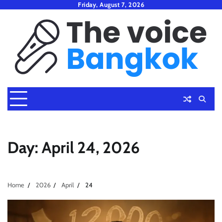
Skip
Friday, August 7, 2026
to
content
Day:
April 24, 2026
Home
2026
April
24